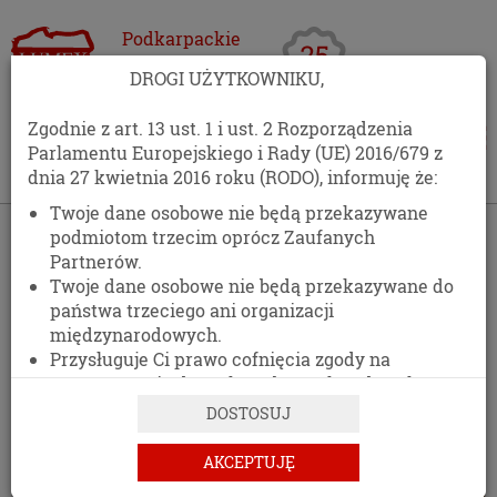
Podkarpackie
Centrum
DROGI UŻYTKOWNIKU,
Opakowań
Zgodnie z art. 13 ust. 1 i ust. 2 Rozporządzenia
Parlamentu Europejskiego i Rady (UE) 2016/679 z
dnia 27 kwietnia 2016 roku (RODO), informuję że:
Twoje dane osobowe nie będą przekazywane
›
Blog
podmiotom trzecim oprócz Zaufanych
Partnerów.
BLOG
Twoje dane osobowe nie będą przekazywane do
państwa trzeciego ani organizacji
międzynarodowych.
Przysługuje Ci prawo cofnięcia zgody na
przetwarzanie danych osobowych w dowolnym
momencie, bez wpływu na zgodność z prawem
DOSTOSUJ
przetwarzania, którego dokonano na podstawie
zgody przed jej cofnięciem.
AKCEPTUJĘ
Posiadasz prawo dostępu do treści swoich