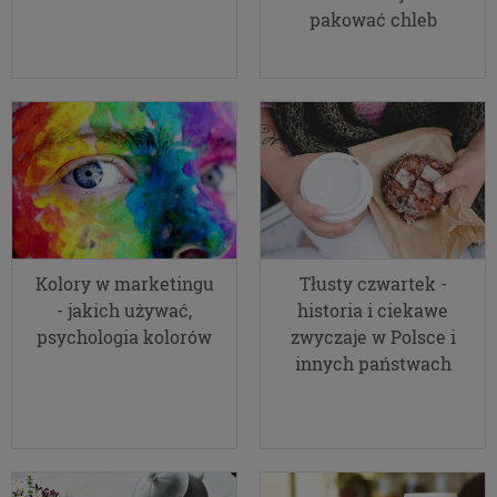
Pliki Cookies
pakować chleb
Na naszych stronach używamy technologii, takich
jak pliki cookie, do zbierania i przetwarzania
danych osobowych w celu personalizowania treści i
reklam oraz analizowania ruchu na stronach i w
Internecie. Pragniemy zapoznać Cię ze szczegółami
stosowanych przez nas technologii oraz z
przepisami, które niebawem wejdą w życie, tak aby
dać Ci pełną wiedzę i komfort w korzystaniu z
naszych serwisów internetowych. Zapoznaj się z
poniższymi informacjami przed przejściem do
Kolory w marketingu
Tłusty czwartek -
serwisu. Klikając przycisk „przejdź do serwisu” lub
- jakich używać,
historia i ciekawe
zamykając to okno zgadzasz się na postanowienia
psychologia kolorów
zwyczaje w Polsce i
zawarte poniżej.
innych państwach
RODO
Z dniem 25 maja 2018 r. rozpoczyna obowiązywanie
Rozporządzenie Parlamentu Europejskiego i Rady
(UE) 2016/679 z dnia 27 kwietnia 2016 r. w sprawie