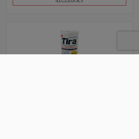
SZCZEGÓŁY
RĘCZNIK MINI CELULOZA TIRA300
RJMCO001
WYŚLIJ ZAPYTANIE
DO SCHOWKA
SZCZEGÓŁY