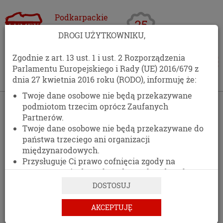
Podkarpackie
Centrum
DROGI UŻYTKOWNIKU,
Opakowań
Zgodnie z art. 13 ust. 1 i ust. 2 Rozporządzenia
Parlamentu Europejskiego i Rady (UE) 2016/679 z
dnia 27 kwietnia 2016 roku (RODO), informuję że:
Twoje dane osobowe nie będą przekazywane
›
Oferta
›
Środki czystości
podmiotom trzecim oprócz Zaufanych
Partnerów.
ŚRODKI CZYSTOŚCI
Twoje dane osobowe nie będą przekazywane do
państwa trzeciego ani organizacji
międzynarodowych.
Przysługuje Ci prawo cofnięcia zgody na
przetwarzanie danych osobowych w dowolnym
momencie, bez wpływu na zgodność z prawem
DOSTOSUJ
przetwarzania, którego dokonano na podstawie
zgody przed jej cofnięciem.
AKCEPTUJĘ
Posiadasz prawo dostępu do treści swoich