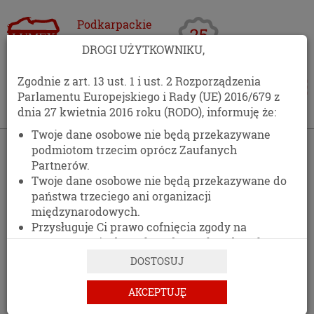
Podkarpackie
Centrum
DROGI UŻYTKOWNIKU,
Opakowań
Zgodnie z art. 13 ust. 1 i ust. 2 Rozporządzenia
Parlamentu Europejskiego i Rady (UE) 2016/679 z
dnia 27 kwietnia 2016 roku (RODO), informuję że:
Twoje dane osobowe nie będą przekazywane
›
Kontakt
podmiotom trzecim oprócz Zaufanych
Partnerów.
KONTAKT
Twoje dane osobowe nie będą przekazywane do
państwa trzeciego ani organizacji
511 477 389
międzynarodowych.
Przysługuje Ci prawo cofnięcia zgody na
DANE ADRESOWE
przetwarzanie danych osobowych w dowolnym
momencie, bez wpływu na zgodność z prawem
DOSTOSUJ
przetwarzania, którego dokonano na podstawie
zgody przed jej cofnięciem.
AKCEPTUJĘ
PCO LUMEX
Posiadasz prawo dostępu do treści swoich