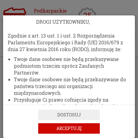
Podkarpackie
Centrum
DROGI UŻYTKOWNIKU,
Opakowań
Zgodnie z art. 13 ust. 1 i ust. 2 Rozporządzenia
Parlamentu Europejskiego i Rady (UE) 2016/679 z
dnia 27 kwietnia 2016 roku (RODO), informuję że:
Twoje dane osobowe nie będą przekazywane
›
Oferta
›
Opakowania foliowe
podmiotom trzecim oprócz Zaufanych
Partnerów.
OPAKOWANIA FOLIOWE
Twoje dane osobowe nie będą przekazywane do
państwa trzeciego ani organizacji
międzynarodowych.
Przysługuje Ci prawo cofnięcia zgody na
przetwarzanie danych osobowych w dowolnym
momencie, bez wpływu na zgodność z prawem
DOSTOSUJ
przetwarzania, którego dokonano na podstawie
zgody przed jej cofnięciem.
AKCEPTUJĘ
Posiadasz prawo dostępu do treści swoich