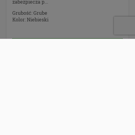
zabezpiecza p...
Grubość:
Grube
Kolor:
Niebieski
WYŚLIJ ZAPYTANIE
DO SCHOWKA
SZCZEGÓŁY
WORKI NA ŚMIECI HD 35L A50