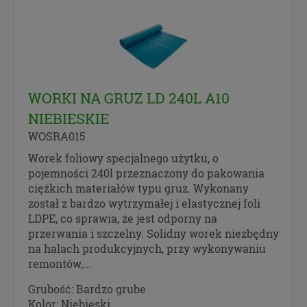
innym przypadku.
Cookies
Na naszych stronach internetowych i w aplikacjach
używamy technologii, takich jak pliki cookie, local
storage i podobnych służących do zbierania i
WORKI NA GRUZ LD 240L A10
przetwarzania danych osobowych oraz danych
NIEBIESKIE
eksploatacyjnych w celu personalizowania
udostępnianych treści i reklam oraz analizowania
WOSRA015
ruchu na naszych stronach. Cookies to dane
Worek foliowy specjalnego użytku, o
informatyczne zapisywane w plikach i
pojemności 240l przeznaczony do pakowania
przechowywane na Twoim urządzeniu końcowym
ciężkich materiałów typu gruz. Wykonany
(tj. Twój komputer, tablet, smartphone itp.), które
został z bardzo wytrzymałej i elastycznej foli
przeglądarka wysyła do serwera przy
LDPE, co sprawia, że jest odporny na
każdorazowym wejściu na stronę z tego urządzenia,
przerwania i szczelny. Solidny worek niezbędny
podczas gdy odwiedzasz różne strony w Internecie.
na halach produkcyjnych, przy wykonywaniu
Twoje uprawnienia
remontów,...
Grubość:
Bardzo grube
Zgodnie z RODO przysługują Ci następujące
Kolor:
Niebieski