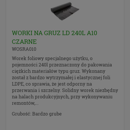
danych, w celach marketingowych
Yandex Metrica - w celach statystycznych,
analizy danych
Smartsupp.com, s.r.o. - w celach świadczenia
usługi chatu on-line
WORKI NA GRUZ LD 240L A10
Facebook, Inc. - w celach statystycznych, analizy
danych, w celach marketingowych
CZARNE
Hotjar Limited -
w celach statystycznych, analizy
WOSRA010
danych, w celach marketingowych, w celach
Worek foliowy specjalnego użytku, o
świadczenia usługi chatu on-line
pojemności 240l przeznaczony do pakowania
R2G Polska Sp. z o.o. - w celach realizowania
ciężkich materiałów typu gruz. Wykonany
usług kurierskich
został z bardzo wytrzymałej i elastycznej foli
Poczta Polska S.A. - w celach realizowania usług
LDPE, co sprawia, że jest odporny na
kurierskich
przerwania i szczelny. Solidny worek niezbędny
Newsletter
na halach produkcyjnych, przy wykonywaniu
remontów,...
„Wyrażam zgodę na przetwarzanie moich danych
osobowych w celach i zakresie zgodnymi z
Grubość:
Bardzo grube
realizacją usługi newsletter opisanej w Polityce
prywatności. Jestem świadomy/a, że zgodę tą mogę