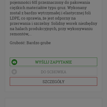
pojemności 60l przeznaczony do pakowania
marketingowych (obejmujących niezbędne
ciężkich materiałów typu gruz. Wykonany
działania analityczne i zestawianie w profile
został z bardzo wytrzymałej i elastycznej foli
marketingowe na podstawie Twojej aktywności na
LDPE, co sprawia, że jest odporny na
stronach internetowych) w tym ich przetwarzanie
przerwania i szczelny. Solidny worek niezbędny
w plikach cookies itp. instalowanych na Twoich
na halach produkcyjnych, przy wykonywaniu
urządzeniach i odczytywanych z tych plików przez
remontów,...
Administratora danych osobowych. Możesz w łatwy
sposób wyrazić tę zgodę, klikając w przycisk
Grubość:
Bardzo grube
„Przejdź do serwisu” lub zamykając to okno.
Wyrażenie zgody jest dobrowolne.
Zaufani Partnerzy
WYŚLIJ ZAPYTANIE
Dane osobowe o których mowy powyżej
DO SCHOWKA
udostępniane są wyłącznie zaufanym partnerom w
celach statystycznych oraz w celu realizowania
SZCZEGÓŁY
dodatkowych usług dostępnych w serwisie.
Zaufanie partnerzy:
Google Inc. -
w celach statystycznych, analizy