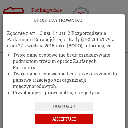
Podkarpackie
Centrum
DROGI UŻYTKOWNIKU,
Opakowań
Zgodnie z art. 13 ust. 1 i ust. 2 Rozporządzenia
Parlamentu Europejskiego i Rady (UE) 2016/679 z
dnia 27 kwietnia 2016 roku (RODO), informuję że:
Twoje dane osobowe nie będą przekazywane
›
Galeria
podmiotom trzecim oprócz Zaufanych
Partnerów.
GALERIA OPAKOWAŃ
Twoje dane osobowe nie będą przekazywane do
państwa trzeciego ani organizacji
międzynarodowych.
Przysługuje Ci prawo cofnięcia zgody na
Zapraszamy do zapoznania z galerią opakowań
przetwarzanie danych osobowych w dowolnym
foliowych i papierowych które ostatnio
momencie, bez wpływu na zgodność z prawem
zrealizowaliśmy dla naszych klientów.
DOSTOSUJ
przetwarzania, którego dokonano na podstawie
zgody przed jej cofnięciem.
W galerii znajdziesz reklamówki z nadrukiem,
AKCEPTUJĘ
Posiadasz prawo dostępu do treści swoich
torby papierowe zakupowe, torebki papierowe na