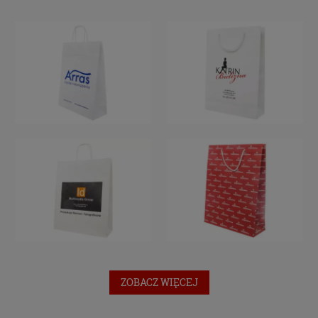
Udzielenie takiej zgody jest całkowicie
dobrowolne, i jeśli nie chcesz, nie musisz jej
udzielać. Dzięki naszemu rozwiązaniu masz
również możliwość ograniczenia zakresu lub
zmiany zgody w dowolnym momencie. Twoje
pozostałe uprawnienia wynikające z udzielenia
zgody są opisane poniżej.
Twoje dane, w ramach naszych usług, przetwarzane
będą wyłącznie w przypadku posiadania przez nas
lub inny podmiot przetwarzający dane jednej z
dopuszczonych przez RODO podstaw prawnych i
wyłącznie w celu dostosowanym do danej
podstawy, zgodnie z opisem powyżej. Twoje dane
przetwarzane będą do czasu istnienia podstawy do
ich przetwarzania – czyli w przypadku udzielenia
zgody do momentu jej cofnięcia, ograniczenia lub
innych działań z Twojej strony ograniczających tę
ZOBACZ WIĘCEJ
zgodę, w przypadku niezbędności danych do
wykonania umowy – przez czas jej wykonywania, a
w przypadku, gdy podstawą przetwarzania danych