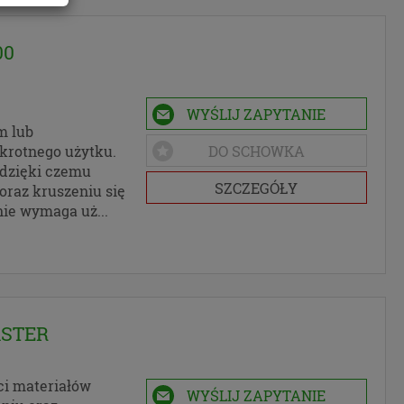
ym się
00
ego się
ch
WYŚLIJ ZAPYTANIE
m lub
wany,
krotnego użytku.
DO SCHOWKA
 dzięki czemu
SZCZEGÓŁY
rzy ul.
oraz kruszeniu się
nie wymaga uż...
ię
 do
ASTER
ania
.
ci materiałów
aby dać
WYŚLIJ ZAPYTANIE