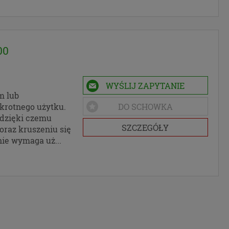
ej
szych
00
DO
WYŚLIJ ZAPYTANIE
zania
m lub
o do
krotnego użytku.
DO SCHOWKA
 dzięki czemu
SZCZEGÓŁY
oraz kruszeniu się
której
nie wymaga uż...
usługi.
np.
rwisem w
ać
tej
 mógłbyś