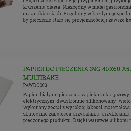
dzięki czemu zapobiega przypaleniom, przykleja
ą wiedzę i komfort w korzystaniu z naszych serwisów
kruszeniu ciasta. Niezbędny w małej gastronomi
towych. Zapoznaj się z poniższymi informacjami przed prz
oraz cukierniach. Przydatny w każdym gospod
isu. Klikając przycisk „przejdź do serwisu” lub zamykając 
by pieczenie stało się przyjemnością i zawsze ko
z się na postanowienia zawarte poniżej.
 25 maja 2018 r. rozpoczyna obowiązywanie Rozporządzeni
ntu Europejskiego i Rady (UE) 2016/679 z dnia 27 kwietnia 
ie ochrony osób fizycznych w związku z przetwarzaniem 
ch i w sprawie swobodnego przepływu takich danych ora
PAPIER DO PIECZENIA 39G 40X60 A5
ia dyrektywy 95/46/WE (określane popularnie jako „RODO”
MULTIBAKE
ywać będzie w identycznym zakresie we wszystkich kraja
kiej.
PAWDO003
są dane osobowe
Papier biały do pieczenia w piekarniku gazowy
elektrycznym dwustronnie silikonowany, wielo
Wykonany został z wysokiej jakości materiałów,
obowe to, zgodnie z RODO, informacje o zidentyfikowanej l
skutecznie zapobiega przypalaniu, przyklejaniu 
j do zidentyfikowania osobie fizycznej. W przypadku korzy
pieczonego produktu. Dzięki warstwie silikonu 
 serwisu takimi danymi są np. adres e-mail, adres IP, a w
ku złożenia zamówienia - imię, nazwisko oraz adres. Dane