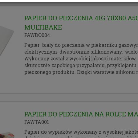
ukturyzowanym powszechnie używanym formacie nadając
dczytu maszynowego.
PAPIER DO PIECZENIA 41G 70X80 A5
prawo wniesienia skargi do organu nadzorczego zajmując
ną danych osobowych, gdy uznasz, iż przetwarzanie dany
MULTIBAKE
owych narusza przepisy Rozporządzenia Parlamentu
PAWDO004
ejskiego i Rady (UE) 2016/679 z dnia 27 kwietnia 2016 roku
O).
Papier biały do pieczenia w piekarniku gazowy
e dane osobowe będą przetwarzane w sposób zautomatyzo
elektrycznym dwustronnie silikonowany, wielo
ędą podlegały profilowaniu.
Wykonany został z wysokiej jakości materiałów,
istratorem danych jest PCO LUMEX z siedzibą w Krośnie, p
skutecznie zapobiega przypalaniu, przyklejaniu 
ka 51B
pieczonego produktu. Dzięki warstwie silikonu 
ektorem ochrony danych jest Jan Nowak, z którym można s
taktować poprzez e-mail:
info@papieroweopakowania.com
Cookies
ych stronach używamy technologii, takich jak pliki cookie,
PAPIER DO PIECZENIA NA ROLCE M
ia i przetwarzania danych osobowych w celu personalizow
i reklam oraz analizowania ruchu na stronach i w Internecie
PAWTA001
my zapoznać Cię ze szczegółami stosowanych przez nas
Papier do wypieków wykonany z wysokiej jakoś
ogii oraz z przepisami, które niebawem wejdą w życie, tak 