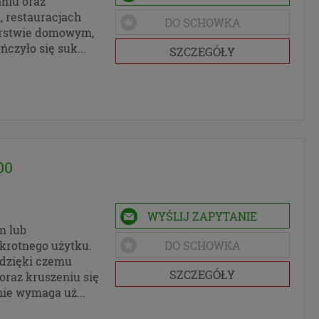
niu oraz
, restauracjach
DO SCHOWKA
ejściem
arstwie domowym,
to okno
ńczyło się suk...
SZCZEGÓŁY
e
2016 r.
danych
z
00
). RODO
ch Unii
WYŚLIJ ZAPYTANIE
m lub
krotnego użytku.
DO SCHOWKA
 dzięki czemu
ub
SZCZEGÓŁY
oraz kruszeniu się
stania z
nie wymaga uż...