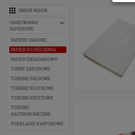
ustr
ZMIEŃ WIDOK
do o
Masz 
OPAKOWANIA
ochro
PAPIEROWE
osob
Europ
PAPIERY PAKOWE
(ROD
PAPIER DO PIECZENIA
Twoj
nie b
PAPIER ŚNIADANIOWY
Admin
TORBY ZAKUPOWE
Puża
Insp
TOREBKI FAŁDOWE
skon
TOREBKI KLOCKOWE
Pliki 
TOREBKI KRZYŻOWE
Na nasz
TOREBKI
zbieran
GASTRONOMICZNE
treści 
PODKŁADKI KARTONOWE
Pragnie
technol