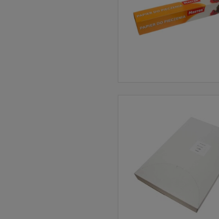
Ci pełn
interne
do serw
zgadzas
RODO
Z dniem
Parlame
w spraw
osobowy
uchylen
obowiąz
Europejs
Czym 
Dane os
możliwe
naszego
przypad