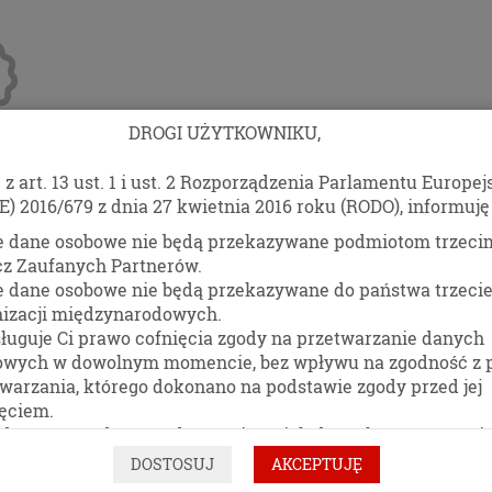
DROGI UŻYTKOWNIKU,
z art. 13 ust. 1 i ust. 2 Rozporządzenia Parlamentu Europej
anże
Blog
Kontakt
E) 2016/679 z dnia 27 kwietnia 2016 roku (RODO), informuję 
e dane osobowe nie będą przekazywane podmiotom trzeci
PAPIER DO PIECZENIA
cz Zaufanych Partnerów.
e dane osobowe nie będą przekazywane do państwa trzecie
nizacji międzynarodowych.
ługuje Ci prawo cofnięcia zgody na przetwarzanie danych
owych w dowolnym momencie, bez wpływu na zgodność z
warzania, którego dokonano na podstawie zgody przed jej
ęciem.
dasz prawo dostępu do treści swoich danych oraz prawo i
PRODUKTY
towania, a także do przenoszenia swoich danych osobowych
DOSTOSUJ
AKCEPTUJĘ
ymania od administratora Pani/Pana danych osobowych, w