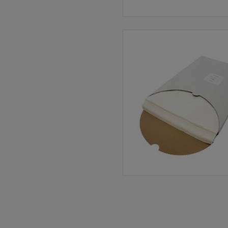
osobowe
technol
stronie
usług.
Podst
Przetw
przewid
danych,
zasady t
Niez
jeste
Jeśli
usług
oparc
Twoje
możli
z nie
Niez