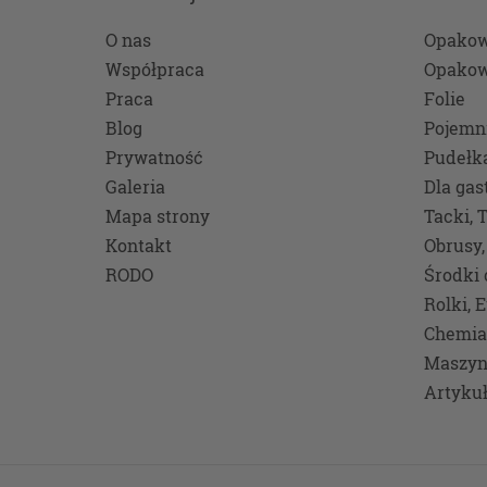
osobowe
technol
O nas
Opakow
stronie
Współpraca
Opakow
usług.
Praca
Folie
Podst
Blog
Pojemn
Prywatność
Pudełk
Przetw
Galeria
Dla gas
przewid
Mapa strony
Tacki, 
danych,
zasady t
Kontakt
Obrusy,
RODO
Środki 
Niez
jeste
Rolki, 
Jeśli
Chemia
usług
Maszyn
oparc
Artyku
Twoje
możli
z nie
Niez