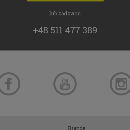
ą wiedzę i komfort w korzystaniu z naszych serwisów
towych. Zapoznaj się z poniższymi informacjami przed prz
lub zadzwoń
isu. Klikając przycisk „przejdź do serwisu” lub zamykając 
z się na postanowienia zawarte poniżej.
+48 511 477 389
 25 maja 2018 r. rozpoczyna obowiązywanie Rozporządzeni
ntu Europejskiego i Rady (UE) 2016/679 z dnia 27 kwietnia 
ie ochrony osób fizycznych w związku z przetwarzaniem 
ch i w sprawie swobodnego przepływu takich danych ora
ia dyrektywy 95/46/WE (określane popularnie jako „RODO”
ywać będzie w identycznym zakresie we wszystkich kraja
kiej.
są dane osobowe
obowe to, zgodnie z RODO, informacje o zidentyfikowanej l
j do zidentyfikowania osobie fizycznej. W przypadku korzy
 serwisu takimi danymi są np. adres e-mail, adres IP, a w
ku złożenia zamówienia - imię, nazwisko oraz adres. Dane
Branże