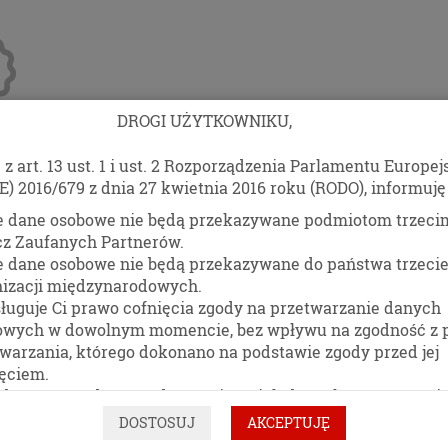
DROGI UŻYTKOWNIKU,
z art. 13 ust. 1 i ust. 2 Rozporządzenia Parlamentu Europej
anże
Blog
Kontakt
E) 2016/679 z dnia 27 kwietnia 2016 roku (RODO), informuję 
RĘCZNIK ZZ ZIE
e dane osobowe nie będą przekazywane podmiotom trzeci
cz Zaufanych Partnerów.
{RJZPA002}
e dane osobowe nie będą przekazywane do państwa trzecie
nizacji międzynarodowych.
ługuje Ci prawo cofnięcia zgody na przetwarzanie danych
DO SCHOWKA
owych w dowolnym momencie, bez wpływu na zgodność z
warzania, którego dokonano na podstawie zgody przed jej
ęciem.
dasz prawo dostępu do treści swoich danych oraz prawo i
towania, a także do przenoszenia swoich danych osobowych
UDOSTĘPNIJ
DOSTOSUJ
AKCEPTUJĘ
ymania od administratora Pani/Pana danych osobowych, w