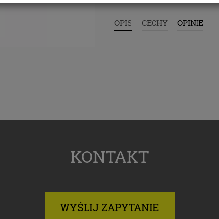
ukturyzowanym powszechnie używanym formacie nadając
dczytu maszynowego.
OPIS
CECHY
OPINIE
prawo wniesienia skargi do organu nadzorczego zajmując
ną danych osobowych, gdy uznasz, iż przetwarzanie dany
owych narusza przepisy Rozporządzenia Parlamentu
ejskiego i Rady (UE) 2016/679 z dnia 27 kwietnia 2016 roku
O).
e dane osobowe będą przetwarzane w sposób zautomatyzo
ędą podlegały profilowaniu.
istratorem danych jest PCO LUMEX z siedzibą w Krośnie, p
ka 51B
ektorem ochrony danych jest Jan Nowak, z którym można s
taktować poprzez e-mail:
info@papieroweopakowania.com
Cookies
KONTAKT
ych stronach używamy technologii, takich jak pliki cookie,
ia i przetwarzania danych osobowych w celu personalizow
i reklam oraz analizowania ruchu na stronach i w Internecie
my zapoznać Cię ze szczegółami stosowanych przez nas
WYŚLIJ ZAPYTANIE
ogii oraz z przepisami, które niebawem wejdą w życie, tak 