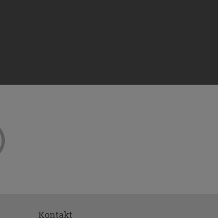
ejściem
to okno
e
2016 r.
danych
z
). RODO
ch Unii
ub
stania z
Kontakt