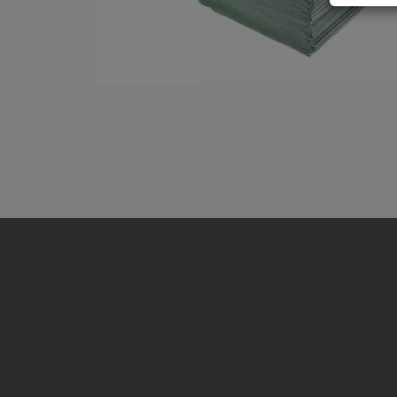
ustr
do o
Masz 
ochro
osob
Europ
(ROD
Twoj
nie b
Admin
Puża
Insp
skon
Pliki 
Na nasz
zbieran
treści 
Pragnie
technol