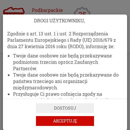
Podkarpackie
Centrum
DROGI UŻYTKOWNIKU,
Opakowań
Zgodnie z art. 13 ust. 1 i ust. 2 Rozporządzenia
Parlamentu Europejskiego i Rady (UE) 2016/679 z
dnia 27 kwietnia 2016 roku (RODO), informuję że:
Twoje dane osobowe nie będą przekazywane
›
Kontakt
podmiotom trzecim oprócz Zaufanych
Partnerów.
KONTAKT
Twoje dane osobowe nie będą przekazywane do
państwa trzeciego ani organizacji
511 477 389
międzynarodowych.
Przysługuje Ci prawo cofnięcia zgody na
DANE ADRESOWE
przetwarzanie danych osobowych w dowolnym
momencie, bez wpływu na zgodność z prawem
DOSTOSUJ
przetwarzania, którego dokonano na podstawie
zgody przed jej cofnięciem.
AKCEPTUJĘ
PCO LUMEX
Posiadasz prawo dostępu do treści swoich