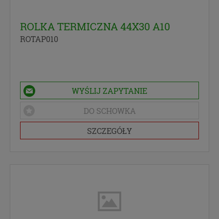
ochrony osób fizycznych w związku z
przetwarzaniem danych osobowych i w sprawie
ROLKA TERMICZNA 44X30 A10
swobodnego przepływu takich danych oraz
uchylenia dyrektywy 95/46/WE (określane
ROTAP010
popularnie jako „RODO”). RODO obowiązywać będzie
w identycznym zakresie we wszystkich krajach
Unii Europejskiej.
Czym są dane osobowe
WYŚLIJ ZAPYTANIE
Dane osobowe to, zgodnie z RODO, informacje o
DO SCHOWKA
zidentyfikowanej lub możliwej do zidentyfikowania
SZCZEGÓŁY
osobie fizycznej. W przypadku korzystania z
naszego serwisu takimi danymi są np. adres e-mail,
adres IP, a w przypadku złożenia zamówienia - imię,
nazwisko oraz adres. Dane osobowe mogą być
zapisywane w plikach cookies lub podobnych
technologiach (np. local storage) instalowanych
przez nas na naszej stronie i urządzeniach, których
używasz podczas korzystania z naszych usług.