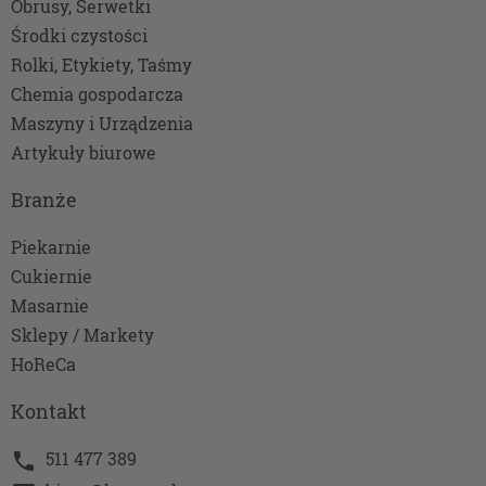
Obrusy, Serwetki
Środki czystości
Rolki, Etykiety, Taśmy
Chemia gospodarcza
Maszyny i Urządzenia
Artykuły biurowe
Branże
Piekarnie
Cukiernie
Masarnie
Sklepy / Markety
HoReCa
Kontakt
511 477 389
phone