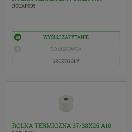
ROTAP005
jest uzasadniony interes administratora – do czasu
istnienia tego uzasadnionego interesu.
Przekazywanie danych
Twoje dane będą przetwarzane przez
WYŚLIJ ZAPYTANIE
Administratora danych osobowych oraz i
DO SCHOWKA
Zaufanych Partnerów, którym zostaną przekazane
w celach analizy. W każdym takim przypadku
SZCZEGÓŁY
przekazanie danych nie uprawnia ich odbiorcy do
dowolnego korzystania z nich, a jedynie do
korzystania w celach wyraźnie przez nas
wskazanych. Dzięki temu możemy np. lepiej dobrać
najciekawsze lub najtańsze oferty dopasowane dla
Ciebie. W każdym przypadku przekazanie danych
nie zwalnia przekazującego z odpowiedzialności za
ich przetwarzanie. Dane mogą być też
przekazywane organom publicznym, o ile
upoważniają ich do tego obowiązujące przepisy i
ROLKA TERMICZNA 37/38X25 A10
przedstawią odpowiednie żądanie, jednak nigdy w