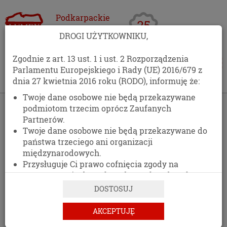
Podkarpackie
Centrum
DROGI UŻYTKOWNIKU,
Opakowań
Zgodnie z art. 13 ust. 1 i ust. 2 Rozporządzenia
Parlamentu Europejskiego i Rady (UE) 2016/679 z
dnia 27 kwietnia 2016 roku (RODO), informuję że:
Twoje dane osobowe nie będą przekazywane
›
Oferta
›
Rolki, Etykiety, Taśmy
podmiotom trzecim oprócz Zaufanych
Partnerów.
ROLKI, ETYKIETY, TAŚMY
Twoje dane osobowe nie będą przekazywane do
państwa trzeciego ani organizacji
międzynarodowych.
Przysługuje Ci prawo cofnięcia zgody na
przetwarzanie danych osobowych w dowolnym
FILTRY
momencie, bez wpływu na zgodność z prawem
DOSTOSUJ
przetwarzania, którego dokonano na podstawie
zgody przed jej cofnięciem.
AKCEPTUJĘ
Posiadasz prawo dostępu do treści swoich