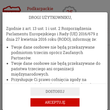
Podkarpackie
Centrum
DROGI UŻYTKOWNIKU,
Opakowań
Zgodnie z art. 13 ust. 1 i ust. 2 Rozporządzenia
Parlamentu Europejskiego i Rady (UE) 2016/679 z
dnia 27 kwietnia 2016 roku (RODO), informuję że:
Twoje dane osobowe nie będą przekazywane
›
Oferta
›
Folie
podmiotom trzecim oprócz Zaufanych
Partnerów.
FOLIE SPOŻYWCZE I STRETCH
Twoje dane osobowe nie będą przekazywane do
państwa trzeciego ani organizacji
międzynarodowych.
Przysługuje Ci prawo cofnięcia zgody na
przetwarzanie danych osobowych w dowolnym
FILTRY
momencie, bez wpływu na zgodność z prawem
DOSTOSUJ
przetwarzania, którego dokonano na podstawie
zgody przed jej cofnięciem.
AKCEPTUJĘ
Posiadasz prawo dostępu do treści swoich