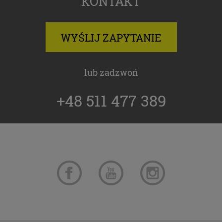
KONTAKT
w każdej chwili wycofać.”
WYŚLIJ ZAPYTANIE
lub zadzwoń
+48 511 477 389