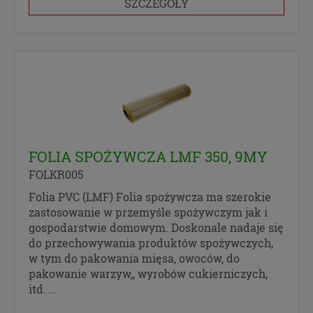
Pliki Cookies
SZCZEGÓŁY
Na naszych stronach używamy technologii, takich
jak pliki cookie, do zbierania i przetwarzania
danych osobowych w celu personalizowania treści i
reklam oraz analizowania ruchu na stronach i w
Internecie. Pragniemy zapoznać Cię ze szczegółami
stosowanych przez nas technologii oraz z
przepisami, które niebawem wejdą w życie, tak aby
dać Ci pełną wiedzę i komfort w korzystaniu z
FOLIA SPOŻYWCZA LMF 350, 9MY
naszych serwisów internetowych. Zapoznaj się z
poniższymi informacjami przed przejściem do
FOLKR005
serwisu. Klikając przycisk „przejdź do serwisu” lub
Folia PVC (LMF) Folia spożywcza ma szerokie
zamykając to okno zgadzasz się na postanowienia
zastosowanie w przemyśle spożywczym jak i
zawarte poniżej.
gospodarstwie domowym. Doskonale nadaje się
RODO
do przechowywania produktów spożywczych,
w tym do pakowania mięsa, owoców, do
pakowanie warzyw,, wyrobów cukierniczych,
Z dniem 25 maja 2018 r. rozpoczyna obowiązywanie
itd. ...
Rozporządzenie Parlamentu Europejskiego i Rady
(UE) 2016/679 z dnia 27 kwietnia 2016 r. w sprawie