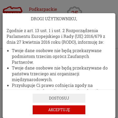
Podkarpackie
Centrum
DROGI UŻYTKOWNIKU,
Opakowań
Zgodnie z art. 13 ust. 1 i ust. 2 Rozporządzenia
Parlamentu Europejskiego i Rady (UE) 2016/679 z
dnia 27 kwietnia 2016 roku (RODO), informuję że:
Twoje dane osobowe nie będą przekazywane
›
Kontakt
podmiotom trzecim oprócz Zaufanych
Partnerów.
KONTAKT
Twoje dane osobowe nie będą przekazywane do
państwa trzeciego ani organizacji
511 477 389
międzynarodowych.
Przysługuje Ci prawo cofnięcia zgody na
DANE ADRESOWE
przetwarzanie danych osobowych w dowolnym
momencie, bez wpływu na zgodność z prawem
DOSTOSUJ
przetwarzania, którego dokonano na podstawie
zgody przed jej cofnięciem.
AKCEPTUJĘ
PCO LUMEX
Posiadasz prawo dostępu do treści swoich