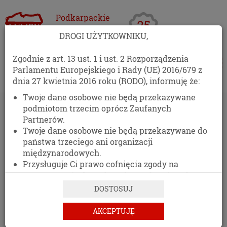
Podkarpackie
Centrum
DROGI UŻYTKOWNIKU,
Opakowań
Zgodnie z art. 13 ust. 1 i ust. 2 Rozporządzenia
Parlamentu Europejskiego i Rady (UE) 2016/679 z
dnia 27 kwietnia 2016 roku (RODO), informuję że:
Twoje dane osobowe nie będą przekazywane
›
Kontakt
podmiotom trzecim oprócz Zaufanych
Partnerów.
KONTAKT
Twoje dane osobowe nie będą przekazywane do
państwa trzeciego ani organizacji
511 477 389
międzynarodowych.
Przysługuje Ci prawo cofnięcia zgody na
DANE ADRESOWE
przetwarzanie danych osobowych w dowolnym
momencie, bez wpływu na zgodność z prawem
DOSTOSUJ
przetwarzania, którego dokonano na podstawie
zgody przed jej cofnięciem.
AKCEPTUJĘ
PCO LUMEX
Posiadasz prawo dostępu do treści swoich