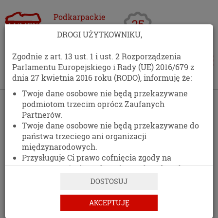
Podkarpackie
Centrum
DROGI UŻYTKOWNIKU,
Opakowań
Zgodnie z art. 13 ust. 1 i ust. 2 Rozporządzenia
Parlamentu Europejskiego i Rady (UE) 2016/679 z
dnia 27 kwietnia 2016 roku (RODO), informuję że:
Twoje dane osobowe nie będą przekazywane
›
Kontakt
podmiotom trzecim oprócz Zaufanych
Partnerów.
KONTAKT
Twoje dane osobowe nie będą przekazywane do
państwa trzeciego ani organizacji
511 477 389
międzynarodowych.
Przysługuje Ci prawo cofnięcia zgody na
DANE ADRESOWE
przetwarzanie danych osobowych w dowolnym
momencie, bez wpływu na zgodność z prawem
DOSTOSUJ
przetwarzania, którego dokonano na podstawie
zgody przed jej cofnięciem.
AKCEPTUJĘ
PCO LUMEX
Posiadasz prawo dostępu do treści swoich