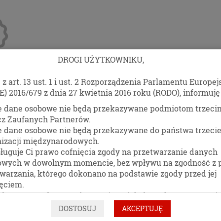
DROGI UŻYTKOWNIKU,
z art. 13 ust. 1 i ust. 2 Rozporządzenia Parlamentu Europej
anże
Blog
Kontakt
E) 2016/679 z dnia 27 kwietnia 2016 roku (RODO), informuję 
e dane osobowe nie będą przekazywane podmiotom trzeci
KONTAKT
cz Zaufanych Partnerów.
e dane osobowe nie będą przekazywane do państwa trzecie
nizacji międzynarodowych.
ługuje Ci prawo cofnięcia zgody na przetwarzanie danych
511 477 389
owych w dowolnym momencie, bez wpływu na zgodność z
warzania, którego dokonano na podstawie zgody przed jej
WYŚLIJ WIA
ęciem.
dasz prawo dostępu do treści swoich danych oraz prawo i
towania, a także do przenoszenia swoich danych osobowych
DOSTOSUJ
AKCEPTUJĘ
ymania od administratora Pani/Pana danych osobowych, w
EX
Imię