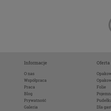
uzasa
przez
przyp
uspra
zape
staty
i wyg
równ
admin
Twoja
usług
świa
Informacje
Oferta
inter
rekl
O nas
Opakow
przet
Współpraca
Opakow
dobro
Praca
Folie
rozw
Blog
Pojemn
zgod
wynik
Prywatność
Pudełk
Galeria
Dla gas
Twoje d