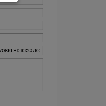
ym się
ego się
ch
wany,
rzy ul.
ię
 do
ania
.
aby dać