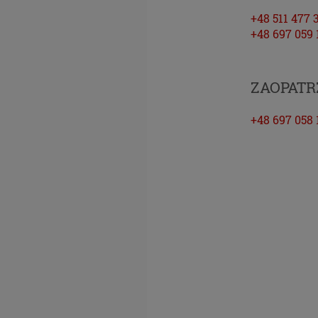
Ci pełn
+48 511 477 
interne
+48 697 059 
do serw
zgadzas
RODO
ZAOPATR
Z dniem
+48 697 058 
Parlame
w spraw
osobowy
uchylen
obowiąz
Europejs
Czym 
Dane os
możliwe
naszego
przypad