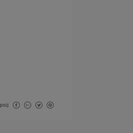
ej
szych
DO
zania
o do
której
usługi.
np.
rwisem w
ać
nij:
tej
 mógłbyś