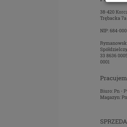
ustr
do o
38-420 Korc
Masz 
Trębacka 7a
ochro
osob
NIP: 684-00
Europ
(ROD
Rymanowsk
Twoj
Spółdzielcz
nie b
33 8636 000
Admin
0001
Puża
Insp
Pracuje
skon
Pliki 
Biuro: Pn - Pt
Magazyn: Pn -
Na nasz
zbieran
treści 
Pragnie
SPRZEDA
technol