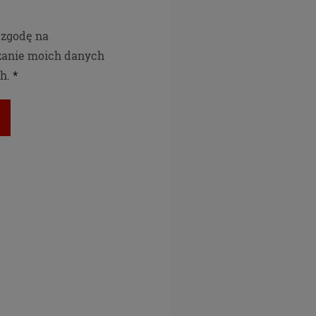
ejściem
zgodę na
to okno
zanie moich danych
h.
e
2016 r.
danych
z
). RODO
ch Unii
ub
stania z