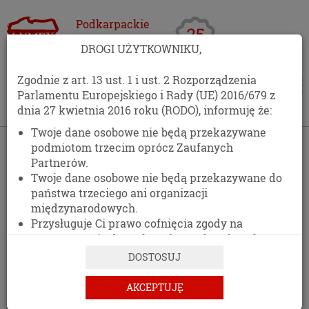
Podkarpackie
Centrum
DROGI UŻYTKOWNIKU,
Opakowań
Zgodnie z art. 13 ust. 1 i ust. 2 Rozporządzenia
Parlamentu Europejskiego i Rady (UE) 2016/679 z
dnia 27 kwietnia 2016 roku (RODO), informuję że:
Twoje dane osobowe nie będą przekazywane
›
Kontakt
podmiotom trzecim oprócz Zaufanych
Partnerów.
KONTAKT
Twoje dane osobowe nie będą przekazywane do
państwa trzeciego ani organizacji
511 477 389
międzynarodowych.
Przysługuje Ci prawo cofnięcia zgody na
DANE ADRESOWE
przetwarzanie danych osobowych w dowolnym
momencie, bez wpływu na zgodność z prawem
DOSTOSUJ
przetwarzania, którego dokonano na podstawie
zgody przed jej cofnięciem.
AKCEPTUJĘ
PCO LUMEX
Posiadasz prawo dostępu do treści swoich