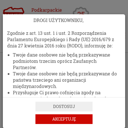
Podkarpackie
Centrum
DROGI UŻYTKOWNIKU,
Opakowań
Zgodnie z art. 13 ust. 1 i ust. 2 Rozporządzenia
Parlamentu Europejskiego i Rady (UE) 2016/679 z
dnia 27 kwietnia 2016 roku (RODO), informuję że:
Twoje dane osobowe nie będą przekazywane
›
Kontakt
podmiotom trzecim oprócz Zaufanych
Partnerów.
KONTAKT
Twoje dane osobowe nie będą przekazywane do
państwa trzeciego ani organizacji
511 477 389
międzynarodowych.
Przysługuje Ci prawo cofnięcia zgody na
DANE ADRESOWE
przetwarzanie danych osobowych w dowolnym
momencie, bez wpływu na zgodność z prawem
DOSTOSUJ
przetwarzania, którego dokonano na podstawie
zgody przed jej cofnięciem.
AKCEPTUJĘ
PCO LUMEX
Posiadasz prawo dostępu do treści swoich