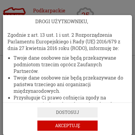
Podkarpackie
Centrum
DROGI UŻYTKOWNIKU,
Opakowań
Zgodnie z art. 13 ust. 1 i ust. 2 Rozporządzenia
Parlamentu Europejskiego i Rady (UE) 2016/679 z
dnia 27 kwietnia 2016 roku (RODO), informuję że:
Twoje dane osobowe nie będą przekazywane
›
Kontakt
podmiotom trzecim oprócz Zaufanych
Partnerów.
KONTAKT
Twoje dane osobowe nie będą przekazywane do
państwa trzeciego ani organizacji
511 477 389
międzynarodowych.
Przysługuje Ci prawo cofnięcia zgody na
DANE ADRESOWE
przetwarzanie danych osobowych w dowolnym
momencie, bez wpływu na zgodność z prawem
DOSTOSUJ
przetwarzania, którego dokonano na podstawie
zgody przed jej cofnięciem.
AKCEPTUJĘ
PCO LUMEX
Posiadasz prawo dostępu do treści swoich