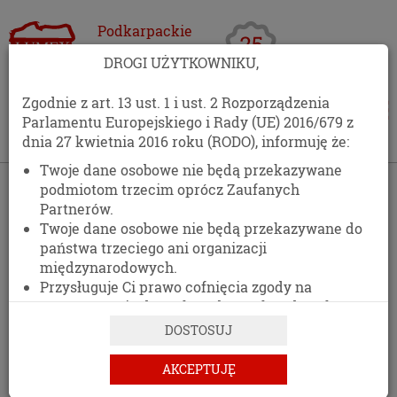
Podkarpackie
Centrum
DROGI UŻYTKOWNIKU,
Opakowań
Zgodnie z art. 13 ust. 1 i ust. 2 Rozporządzenia
Parlamentu Europejskiego i Rady (UE) 2016/679 z
dnia 27 kwietnia 2016 roku (RODO), informuję że:
Twoje dane osobowe nie będą przekazywane
›
Kontakt
podmiotom trzecim oprócz Zaufanych
Partnerów.
KONTAKT
Twoje dane osobowe nie będą przekazywane do
państwa trzeciego ani organizacji
511 477 389
międzynarodowych.
Przysługuje Ci prawo cofnięcia zgody na
DANE ADRESOWE
przetwarzanie danych osobowych w dowolnym
momencie, bez wpływu na zgodność z prawem
DOSTOSUJ
przetwarzania, którego dokonano na podstawie
zgody przed jej cofnięciem.
AKCEPTUJĘ
PCO LUMEX
Posiadasz prawo dostępu do treści swoich