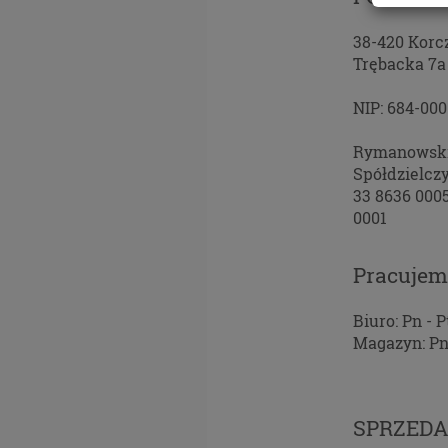
ustr
do o
38-420 Korc
Masz 
Trębacka 7a
ochro
osob
NIP: 684-00
Europ
(ROD
Rymanowsk
Twoj
Spółdzielcz
nie b
33 8636 000
Admin
0001
Puża
Insp
Pracuje
skon
Pliki 
Biuro: Pn - Pt
Magazyn: Pn -
Na nasz
zbieran
treści 
Pragnie
SPRZEDA
technol