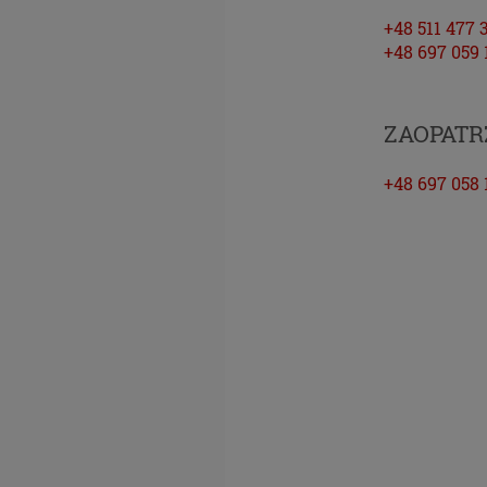
Ci pełn
+48 511 477 
interne
+48 697 059 
do serw
zgadzas
RODO
ZAOPATR
Z dniem
+48 697 058 
Parlame
w spraw
osobowy
uchylen
obowiąz
Europejs
Czym 
Dane os
możliwe
naszego
przypad