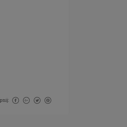
ej
szych
DO
zania
o do
której
usługi.
np.
rwisem w
ać
nij:
tej
 mógłbyś