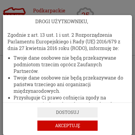
Podkarpackie
Centrum
DROGI UŻYTKOWNIKU,
Opakowań
Zgodnie z art. 13 ust. 1 i ust. 2 Rozporządzenia
Parlamentu Europejskiego i Rady (UE) 2016/679 z
dnia 27 kwietnia 2016 roku (RODO), informuję że:
Twoje dane osobowe nie będą przekazywane
podmiotom trzecim oprócz Zaufanych
Partnerów.
Twoje dane osobowe nie będą przekazywane do
państwa trzeciego ani organizacji
międzynarodowych.
Przysługuje Ci prawo cofnięcia zgody na
przetwarzanie danych osobowych w dowolnym
momencie, bez wpływu na zgodność z prawem
DOSTOSUJ
przetwarzania, którego dokonano na podstawie
zgody przed jej cofnięciem.
AKCEPTUJĘ
Posiadasz prawo dostępu do treści swoich