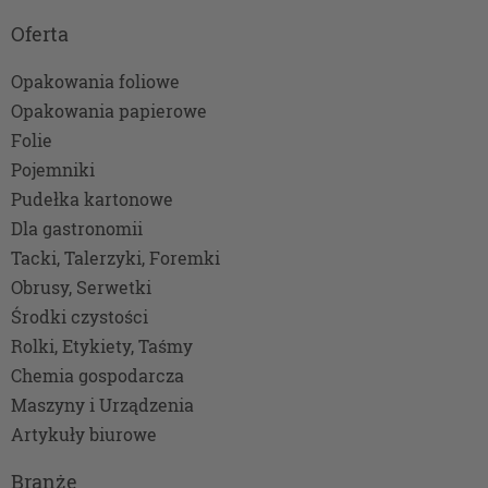
interesów realizowanych przez administratora
Oferta
lub przez stronę trzecią. Ta podstawa
przetwarzania danych dotyczy przypadków, gdy
Opakowania foliowe
ich przetwarzanie jest uzasadnione z uwagi na
Opakowania papierowe
nasze usprawiedliwione potrzeby, co obejmuje
między innymi konieczność zapewnienia
Folie
bezpieczeństwa usługi, dokonanie pomiarów
Pojemniki
statystycznych, ulepszania naszych usług i
Pudełka kartonowe
dopasowania ich do potrzeb i wygody
Dla gastronomii
użytkowników (np. personalizowanie treści w
usługach) jak również prowadzenie marketingu i
Tacki, Talerzyki, Foremki
promocji własnych usług administratora.
Obrusy, Serwetki
Twoja dobrowolna zgoda. Jest potrzebna głównie
Środki czystości
w przypadku, gdy usługi marketingowe
Rolki, Etykiety, Taśmy
dostarczają Ci podmioty trzecie oraz gdy to my
świadczymy takie usługi dla podmiotów trzecich.
Chemia gospodarcza
Aby móc pokazać interesujące Cię reklamy (np.
Maszyny i Urządzenia
produktu, którego możesz potrzebować)
Artykuły biurowe
reklamodawcy i ich przedstawiciele muszą mieć
możliwość przetwarzania Twoich danych.
Branże