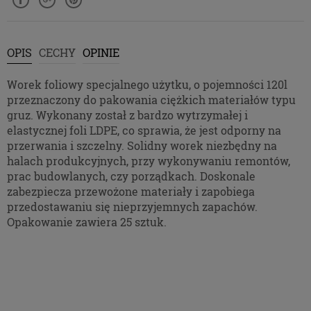
Pliki Cookies
Na naszych stronach używamy technologii, takich
jak pliki cookie, do zbierania i przetwarzania
OPIS
CECHY
OPINIE
danych osobowych w celu personalizowania treści i
reklam oraz analizowania ruchu na stronach i w
Worek foliowy specjalnego użytku, o pojemności 120l
Internecie. Pragniemy zapoznać Cię ze szczegółami
przeznaczony do pakowania ciężkich materiałów typu
stosowanych przez nas technologii oraz z
gruz. Wykonany został z bardzo wytrzymałej i
przepisami, które niebawem wejdą w życie, tak aby
elastycznej foli LDPE, co sprawia, że jest odporny na
dać Ci pełną wiedzę i komfort w korzystaniu z
przerwania i szczelny. Solidny worek niezbędny na
naszych serwisów internetowych. Zapoznaj się z
halach produkcyjnych, przy wykonywaniu remontów,
poniższymi informacjami przed przejściem do
prac budowlanych, czy porządkach. Doskonale
serwisu. Klikając przycisk „przejdź do serwisu” lub
zabezpiecza przewożone materiały i zapobiega
zamykając to okno zgadzasz się na postanowienia
przedostawaniu się nieprzyjemnych zapachów.
zawarte poniżej.
Opakowanie zawiera 25 sztuk.
RODO
Z dniem 25 maja 2018 r. rozpoczyna obowiązywanie
Rozporządzenie Parlamentu Europejskiego i Rady
(UE) 2016/679 z dnia 27 kwietnia 2016 r. w sprawie