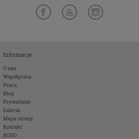
Podstawa i cel przetwarzania
Przetwarzanie danych osobowych wymaga
podstawy prawnej. RODO przewiduje kilka rodzajów
takich podstaw prawnych dla przetwarzania
danych, a w przypadkach korzystania z naszych
usług wystąpią, co do zasady trzy z nich:
Informacje
Niezbędność przetwarzania do zawarcia lub
wykonania umowy, której jesteś stroną. Umowa
O nas
to, w naszym przypadku, regulamin danej usługi.
Jeśli zatem zawieramy z Tobą umowę o realizację
Współpraca
danej usługi (np. usługi zapewniającej Ci
Praca
możliwość zapoznania się z naszym serwisem w
Blog
oparciu o treść regulaminu tego serwisu), to
Prywatność
możemy przetwarzać Twoje dane w zakresie
niezbędnym do realizacji tej umowy. Bez tej
Galeria
możliwości nie bylibyśmy w stanie zapewnić Ci
Mapa strony
usługi, a Ty nie mógłbyś z niej korzystać.
Kontakt
Niezbędność przetwarzania do celów
RODO
wynikających z prawnie uzasadnionych