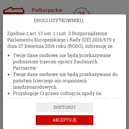
Podkarpackie
Centrum
DROGI UŻYTKOWNIKU,
Opakowań
Zgodnie z art. 13 ust. 1 i ust. 2 Rozporządzenia
Parlamentu Europejskiego i Rady (UE) 2016/679 z
dnia 27 kwietnia 2016 roku (RODO), informuję że:
Twoje dane osobowe nie będą przekazywane
podmiotom trzecim oprócz Zaufanych
Partnerów.
Twoje dane osobowe nie będą przekazywane do
państwa trzeciego ani organizacji
międzynarodowych.
Przysługuje Ci prawo cofnięcia zgody na
przetwarzanie danych osobowych w dowolnym
momencie, bez wpływu na zgodność z prawem
DOSTOSUJ
przetwarzania, którego dokonano na podstawie
zgody przed jej cofnięciem.
AKCEPTUJĘ
Posiadasz prawo dostępu do treści swoich