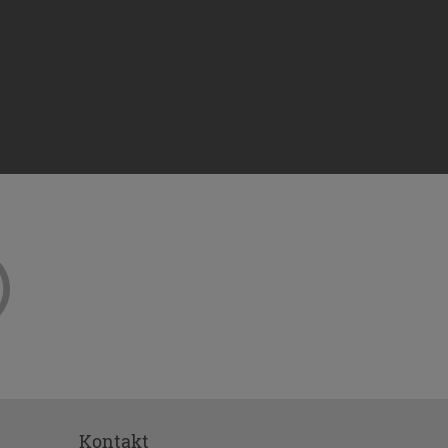
ejściem
to okno
e
2016 r.
danych
z
). RODO
ch Unii
ub
stania z
Kontakt