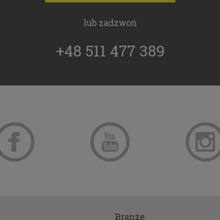
ą wiedzę i komfort w korzystaniu z naszych serwisów
towych. Zapoznaj się z poniższymi informacjami przed prz
lub zadzwoń
isu. Klikając przycisk „przejdź do serwisu” lub zamykając 
z się na postanowienia zawarte poniżej.
+48 511 477 389
 25 maja 2018 r. rozpoczyna obowiązywanie Rozporządzeni
ntu Europejskiego i Rady (UE) 2016/679 z dnia 27 kwietnia 
ie ochrony osób fizycznych w związku z przetwarzaniem 
ch i w sprawie swobodnego przepływu takich danych ora
ia dyrektywy 95/46/WE (określane popularnie jako „RODO”
ywać będzie w identycznym zakresie we wszystkich kraja
kiej.
są dane osobowe
obowe to, zgodnie z RODO, informacje o zidentyfikowanej l
j do zidentyfikowania osobie fizycznej. W przypadku korzy
 serwisu takimi danymi są np. adres e-mail, adres IP, a w
ku złożenia zamówienia - imię, nazwisko oraz adres. Dane
Branże