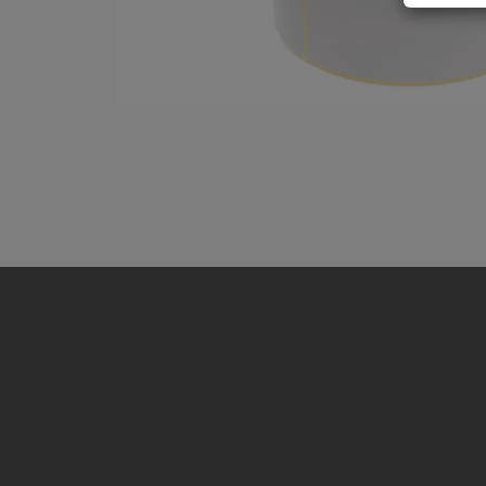
ustr
do o
Masz 
ochro
osob
Europ
(ROD
Twoj
nie b
Admin
Puża
Insp
skon
Pliki 
Na nasz
zbieran
treści 
Pragnie
technol