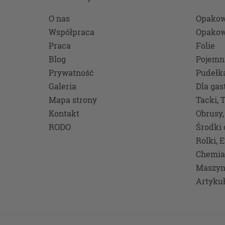
osobowe
technol
O nas
Opakow
stronie
Współpraca
Opakow
usług.
Praca
Folie
Podst
Blog
Pojemn
Prywatność
Pudełk
Przetw
Galeria
Dla gas
przewid
Mapa strony
Tacki, 
danych,
zasady t
Kontakt
Obrusy,
RODO
Środki 
Niez
jeste
Rolki, 
Jeśli
Chemia
usług
Maszyn
oparc
Artyku
Twoje
możli
z nie
Niez