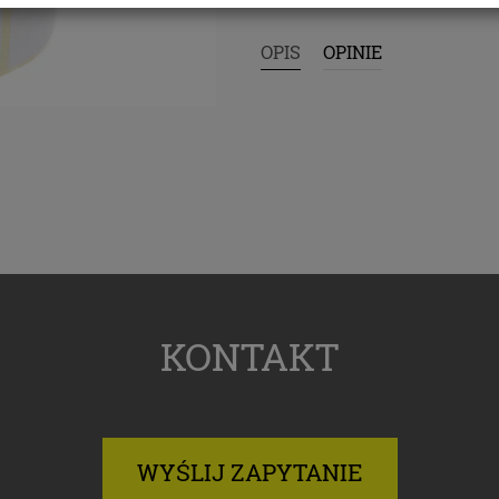
ukturyzowanym powszechnie używanym formacie nadając
dczytu maszynowego.
OPIS
OPINIE
prawo wniesienia skargi do organu nadzorczego zajmując
ną danych osobowych, gdy uznasz, iż przetwarzanie dany
owych narusza przepisy Rozporządzenia Parlamentu
ejskiego i Rady (UE) 2016/679 z dnia 27 kwietnia 2016 roku
O).
e dane osobowe będą przetwarzane w sposób zautomatyzo
ędą podlegały profilowaniu.
istratorem danych jest PCO LUMEX z siedzibą w Krośnie, p
ka 51B
ektorem ochrony danych jest Jan Nowak, z którym można s
taktować poprzez e-mail:
info@papieroweopakowania.com
Cookies
KONTAKT
ych stronach używamy technologii, takich jak pliki cookie,
ia i przetwarzania danych osobowych w celu personalizow
i reklam oraz analizowania ruchu na stronach i w Internecie
my zapoznać Cię ze szczegółami stosowanych przez nas
WYŚLIJ ZAPYTANIE
ogii oraz z przepisami, które niebawem wejdą w życie, tak 