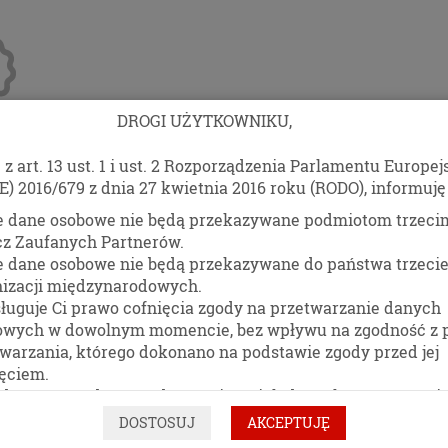
DROGI UŻYTKOWNIKU,
z art. 13 ust. 1 i ust. 2 Rozporządzenia Parlamentu Europej
anże
Blog
Kontakt
E) 2016/679 z dnia 27 kwietnia 2016 roku (RODO), informuję 
TAŚMA WAGI 100
e dane osobowe nie będą przekazywane podmiotom trzeci
cz Zaufanych Partnerów.
{TAWMD004}
e dane osobowe nie będą przekazywane do państwa trzecie
nizacji międzynarodowych.
ługuje Ci prawo cofnięcia zgody na przetwarzanie danych
DO SCHOWKA
owych w dowolnym momencie, bez wpływu na zgodność z
warzania, którego dokonano na podstawie zgody przed jej
ęciem.
dasz prawo dostępu do treści swoich danych oraz prawo i
towania, a także do przenoszenia swoich danych osobowych
UDOSTĘPNIJ
DOSTOSUJ
AKCEPTUJĘ
ymania od administratora Pani/Pana danych osobowych, w