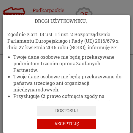
Podkarpackie
Centrum
DROGI UŻYTKOWNIKU,
Opakowań
Zgodnie z art. 13 ust. 1 i ust. 2 Rozporządzenia
Parlamentu Europejskiego i Rady (UE) 2016/679 z
dnia 27 kwietnia 2016 roku (RODO), informuję że:
Twoje dane osobowe nie będą przekazywane
podmiotom trzecim oprócz Zaufanych
Partnerów.
Twoje dane osobowe nie będą przekazywane do
państwa trzeciego ani organizacji
międzynarodowych.
Przysługuje Ci prawo cofnięcia zgody na
przetwarzanie danych osobowych w dowolnym
momencie, bez wpływu na zgodność z prawem
DOSTOSUJ
przetwarzania, którego dokonano na podstawie
zgody przed jej cofnięciem.
AKCEPTUJĘ
Posiadasz prawo dostępu do treści swoich