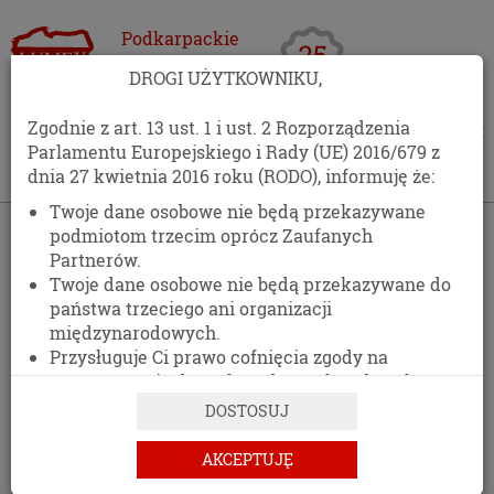
Podkarpackie
Centrum
DROGI UŻYTKOWNIKU,
Opakowań
Zgodnie z art. 13 ust. 1 i ust. 2 Rozporządzenia
Parlamentu Europejskiego i Rady (UE) 2016/679 z
dnia 27 kwietnia 2016 roku (RODO), informuję że:
Twoje dane osobowe nie będą przekazywane
podmiotom trzecim oprócz Zaufanych
Partnerów.
Twoje dane osobowe nie będą przekazywane do
państwa trzeciego ani organizacji
międzynarodowych.
Przysługuje Ci prawo cofnięcia zgody na
przetwarzanie danych osobowych w dowolnym
momencie, bez wpływu na zgodność z prawem
DOSTOSUJ
przetwarzania, którego dokonano na podstawie
zgody przed jej cofnięciem.
AKCEPTUJĘ
Posiadasz prawo dostępu do treści swoich