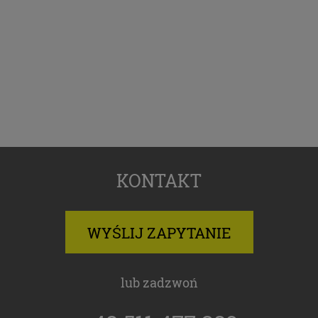
Pliki Cookies
Na naszych stronach używamy technologii, takich
jak pliki cookie, do zbierania i przetwarzania
danych osobowych w celu personalizowania treści i
reklam oraz analizowania ruchu na stronach i w
Internecie. Pragniemy zapoznać Cię ze szczegółami
stosowanych przez nas technologii oraz z
przepisami, które niebawem wejdą w życie, tak aby
dać Ci pełną wiedzę i komfort w korzystaniu z
naszych serwisów internetowych. Zapoznaj się z
poniższymi informacjami przed przejściem do
KONTAKT
serwisu. Klikając przycisk „przejdź do serwisu” lub
zamykając to okno zgadzasz się na postanowienia
zawarte poniżej.
WYŚLIJ ZAPYTANIE
RODO
Z dniem 25 maja 2018 r. rozpoczyna obowiązywanie
lub zadzwoń
Rozporządzenie Parlamentu Europejskiego i Rady
(UE) 2016/679 z dnia 27 kwietnia 2016 r. w sprawie