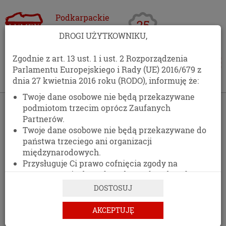
Podkarpackie
Centrum
DROGI UŻYTKOWNIKU,
Opakowań
Zgodnie z art. 13 ust. 1 i ust. 2 Rozporządzenia
Parlamentu Europejskiego i Rady (UE) 2016/679 z
dnia 27 kwietnia 2016 roku (RODO), informuję że:
Twoje dane osobowe nie będą przekazywane
podmiotom trzecim oprócz Zaufanych
Partnerów.
Twoje dane osobowe nie będą przekazywane do
państwa trzeciego ani organizacji
międzynarodowych.
Przysługuje Ci prawo cofnięcia zgody na
przetwarzanie danych osobowych w dowolnym
momencie, bez wpływu na zgodność z prawem
DOSTOSUJ
przetwarzania, którego dokonano na podstawie
zgody przed jej cofnięciem.
AKCEPTUJĘ
Posiadasz prawo dostępu do treści swoich