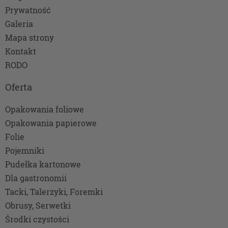
interesów realizowanych przez administratora
Prywatność
lub przez stronę trzecią. Ta podstawa
Galeria
przetwarzania danych dotyczy przypadków, gdy
Mapa strony
ich przetwarzanie jest uzasadnione z uwagi na
Kontakt
nasze usprawiedliwione potrzeby, co obejmuje
między innymi konieczność zapewnienia
RODO
bezpieczeństwa usługi, dokonanie pomiarów
statystycznych, ulepszania naszych usług i
Oferta
dopasowania ich do potrzeb i wygody
użytkowników (np. personalizowanie treści w
Opakowania foliowe
usługach) jak również prowadzenie marketingu i
Opakowania papierowe
promocji własnych usług administratora.
Folie
Twoja dobrowolna zgoda. Jest potrzebna głównie
Pojemniki
w przypadku, gdy usługi marketingowe
dostarczają Ci podmioty trzecie oraz gdy to my
Pudełka kartonowe
świadczymy takie usługi dla podmiotów trzecich.
Dla gastronomii
Aby móc pokazać interesujące Cię reklamy (np.
Tacki, Talerzyki, Foremki
produktu, którego możesz potrzebować)
Obrusy, Serwetki
reklamodawcy i ich przedstawiciele muszą mieć
Środki czystości
możliwość przetwarzania Twoich danych.