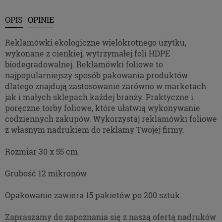
Pliki Cookies
OPIS
OPINIE
Na naszych stronach używamy technologii, takich
jak pliki cookie, do zbierania i przetwarzania
Reklamówki ekologiczne wielokrotnego użytku,
danych osobowych w celu personalizowania treści i
wykonane z cienkiej, wytrzymałej foli HDPE
reklam oraz analizowania ruchu na stronach i w
biodegradowalnej. Reklamówki foliowe to
Internecie. Pragniemy zapoznać Cię ze szczegółami
najpopularniejszy sposób pakowania produktów
stosowanych przez nas technologii oraz z
dlatego znajdują zastosowanie zarówno w marketach
przepisami, które niebawem wejdą w życie, tak aby
jak i małych sklepach każdej branży. Praktyczne i
dać Ci pełną wiedzę i komfort w korzystaniu z
poręczne torby foliowe, które ułatwią wykonywanie
naszych serwisów internetowych. Zapoznaj się z
codziennych zakupów. Wykorzystaj reklamówki foliowe
poniższymi informacjami przed przejściem do
z własnym nadrukiem do reklamy Twojej firmy.
serwisu. Klikając przycisk „przejdź do serwisu” lub
zamykając to okno zgadzasz się na postanowienia
Rozmiar 30 x 55 cm
zawarte poniżej.
RODO
Grubość 12 mikronów
Opakowanie zawiera 15 pakietów po 200 sztuk.
Z dniem 25 maja 2018 r. rozpoczyna obowiązywanie
Rozporządzenie Parlamentu Europejskiego i Rady
Zapraszamy do zapoznania się z naszą ofertą nadruków
(UE) 2016/679 z dnia 27 kwietnia 2016 r. w sprawie