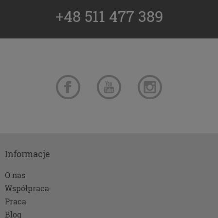
Podstawa i cel przetwarzania
+48 511 477 389
Przetwarzanie danych osobowych wymaga
podstawy prawnej. RODO przewiduje kilka rodzajów
takich podstaw prawnych dla przetwarzania
danych, a w przypadkach korzystania z naszych
usług wystąpią, co do zasady trzy z nich:
Niezbędność przetwarzania do zawarcia lub
wykonania umowy, której jesteś stroną. Umowa
to, w naszym przypadku, regulamin danej usługi.
Jeśli zatem zawieramy z Tobą umowę o realizację
danej usługi (np. usługi zapewniającej Ci
możliwość zapoznania się z naszym serwisem w
oparciu o treść regulaminu tego serwisu), to
Informacje
możemy przetwarzać Twoje dane w zakresie
niezbędnym do realizacji tej umowy. Bez tej
O nas
możliwości nie bylibyśmy w stanie zapewnić Ci
Współpraca
usługi, a Ty nie mógłbyś z niej korzystać.
Praca
Niezbędność przetwarzania do celów
wynikających z prawnie uzasadnionych
Blog